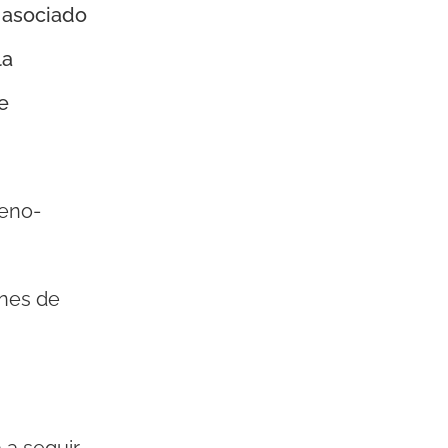
 asociado
la
e
ueno-
ones de