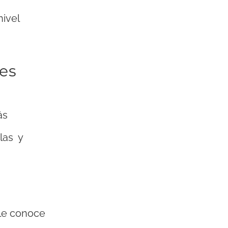
ivel
nes
ás
las y
 le conoce