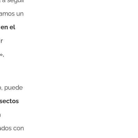
 a seguir
tamos un
en el
r
»,
o, puede
nsectos
n
nados con