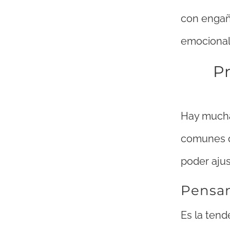
con engañ
emocional
Pr
Hay much
comunes qu
poder ajus
Pensa
Es la tend