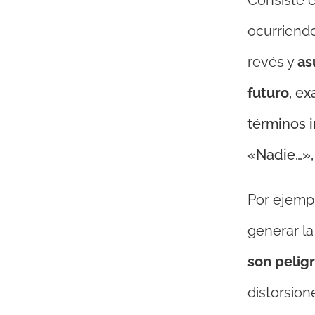
Consiste e
ocurriend
revés y
as
futuro
, e
términos 
«Nadie…»,
Por ejempl
generar la
son pelig
distorsion