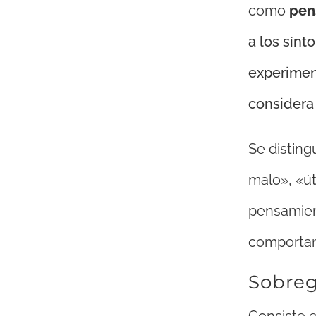
como
pen
a los sín
experimen
considera
Se disting
malo», «úti
pensamien
comportam
Sobreg