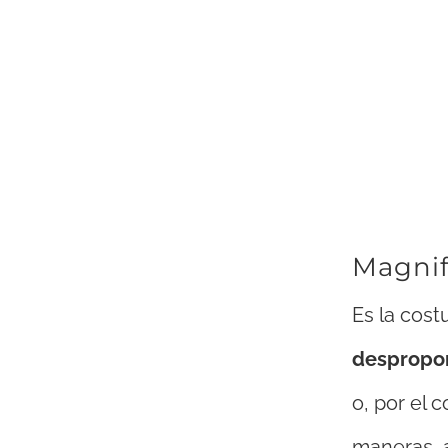
Magnif
Es la cos
despropo
o, por el 
maneras, a