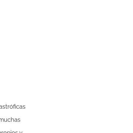
astróficas
e muchas
ropios y